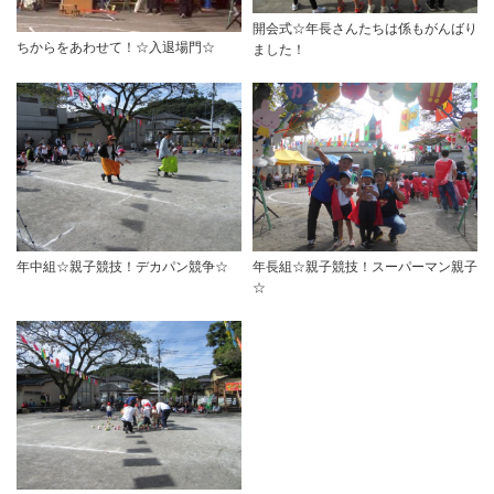
開会式☆年長さんたちは係もがんばり
ちからをあわせて！☆入退場門☆
ました！
年中組☆親子競技！デカパン競争☆
年長組☆親子競技！スーパーマン親子
☆